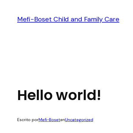
Saltar
al
Mefi-Boset Child and Family Care
contenido
Hello world!
Escrito por
Mefi-Boset
en
Uncategorized